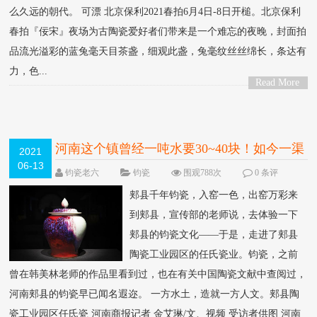
么久远的朝代。 可漂 北京保利2021春拍6月4日-8日开槌。北京保利
春拍『佞宋』夜场为古陶瓷爱好者们带来是一个难忘的夜晚，封面拍
品流光溢彩的蓝兔毫天目茶盏，细观此盏，兔毫纹丝丝绵长，条达有
力，色...
Read More
>
河南这个镇曾经一吨水要30~40块！如今一渠
2021
06-13
碧水，让这里的钧瓷也更出彩了
钧瓷老六
钧瓷
围观788次
0 条评
论
郏县千年钧瓷，入窑一色，出窑万彩来
到郏县，宣传部的老师说，去体验一下
郏县的钧瓷文化——于是，走进了郏县
陶瓷工业园区的任氏瓷业。钧瓷，之前
曾在韩美林老师的作品里看到过，也在有关中国陶瓷文献中查阅过，
河南郏县的钧瓷早已闻名遐迩。 一方水土，造就一方人文。郏县陶
瓷工业园区任氏瓷 河南商报记者 金艾琳/文、视频 受访者供图 河南