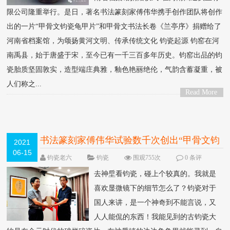
限公司隆重举行。是日，著名书法篆刻家傅伟华携手创作团队将创作
出的一片“甲骨文钧瓷龟甲片”和甲骨文书法长卷《兰亭序》捐赠给了
河南省档案馆，为颂扬黄河文明、传承传统文化 钧瓷起源 钧窑在河
南禹县，始于唐盛于宋，至今已有一千三百多年历史。钧窑出品的钧
瓷胎质坚固敦实，造型端庄典雅，釉色艳丽绝伦，气韵含蓄凝重，被
人们称之...
Read More
>
书法篆刻家傅伟华试验数千次创出“甲骨文钧
2021
06-15
瓷龟甲片”被河南省档案馆永久收藏
钧瓷老六
钧瓷
围观755次
0 条评
论
去神垕看钧瓷，碰上个较真的。我就是
喜欢显微镜下的细节怎么了？钧瓷对于
国人来讲，是一个神奇到不能言说，又
人人能侃的东西！我能见到的古钧瓷大