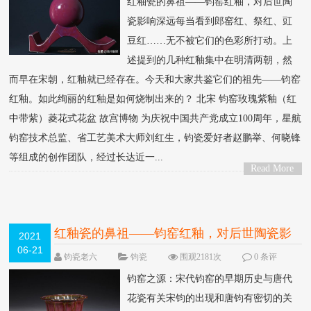
红釉瓷的鼻祖——钧窑红釉，对后世陶
瓷影响深远每当看到郎窑红、祭红、豇
豆红……无不被它们的色彩所打动。上
述提到的几种红釉集中在明清两朝，然
而早在宋朝，红釉就已经存在。今天和大家共鉴它们的祖先——钧窑
红釉。如此绚丽的红釉是如何烧制出来的？ 北宋 钧窑玫瑰紫釉（红
中带紫）菱花式花盆 故宫博物 为庆祝中国共产党成立100周年，星航
钧窑技术总监、省工艺美术大师刘红生，钧瓷爱好者赵鹏举、何晓锋
等组成的创作团队，经过长达近一...
Read More
>
红釉瓷的鼻祖——钧窑红釉，对后世陶瓷影
2021
06-21
响深远
NEW
钧瓷老六
钧瓷
围观2181次
0 条评
论
钧窑之源：宋代钧窑的早期历史与唐代
花瓷有关宋钧的出现和唐钧有密切的关