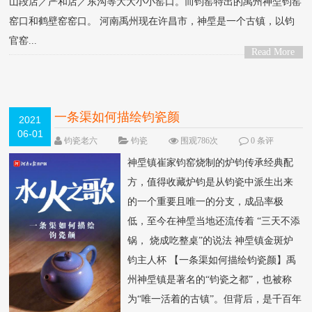
山段店／严和店／东沟等大大小小窑口。而钧窑特出的禹州神垕钧窑
窑口和鹤壁窑窑口。 河南禹州现在许昌市，神垕是一个古镇，以钧
官窑...
Read More
>
一条渠如何描绘钧瓷颜
2021
06-01
钧瓷老六
钧瓷
围观786次
0 条评
论
神垕镇崔家钧窑烧制的炉钧传承经典配
方，值得收藏炉钧是从钧瓷中派生出来
的一个重要且唯一的分支，成品率极
低，至今在神垕当地还流传着 “三天不添
锅， 烧成吃整桌”的说法 神垕镇金斑炉
钧主人杯 【一条渠如何描绘钧瓷颜】禹
州神垕镇是著名的“钧瓷之都”，也被称
为“唯一活着的古镇”。但背后，是千百年