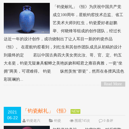
论
「钧瓷献礼」《恒》为庆祝中国共产党
成立100周年，星航钧窑技术总监、省工
艺美术大师刘红生，钧瓷爱好者赵鹏
举、何晓锋等组成的创作团队，经过长
达近一年的设计创作，成功烧制出了让人耳目一新的钧瓷作品
《恒》。 在星航钧窑看到，刘红生和其创作团队成员从初稿的设计
到最终的定 若以中国古典四大美女类比汝、哥、官、定、钧五
大名瓷，钧瓷无疑兼具貂蝉之美艳妖娆和昭君之雍容典雅，一瓷“坐
拥”两美，可谓难得。 钧瓷 纵然羡煞“群瓷”，然而在各擅风流色
彩斑斓的...
Read More
>
「钧瓷献礼」《恒》
NEW
2021
06-22
钧瓷老六
钧瓷
围观745次
0 条评
论