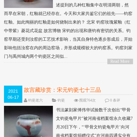
述提到的几种红釉集中在明清两朝，然
而早在宋朝，红釉就已经存在。今天和大家共鉴它们的祖先——钧窑
红釉。如此绚丽的红釉是如何烧制出来的？ 北宋 钧窑玫瑰紫釉（红
中带紫）菱花式花盆 故宫博物 宋钧的出现和唐钧有密切的关系。钧
窑早期还受到汝窑的工艺技术影响，当其自身特色逐步形成后，开始
影响包括汝窑在内的周边窑场，并形成规模较大的钧窑系。钧窑刘家
门与禹州城内两个钧瓷区之间似...
Read More
>
故宫藏珍赏：宋元钧瓷七十三品
2021
06-17
钧瓷老六
钧瓷
围观764次
0 条评
论
书法篆刻家傅伟华试验数千次创出“甲骨
文钧瓷龟甲片”被河南省档案馆永久收藏7
月20日下午，“‘甲骨文钧瓷龟甲片’向河
南省档案馆捐赠仪式”在河南四通实业有