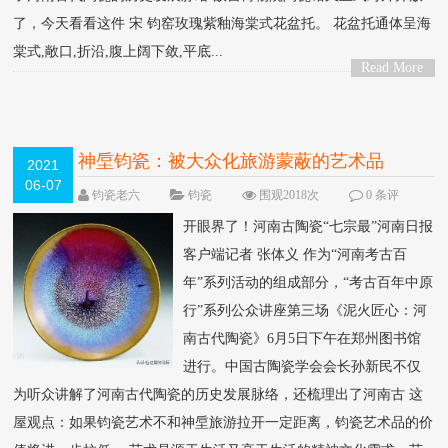
了，今天看看这件 宋 钧窑玫瑰紫釉海棠式花盆托。 花盆托通体呈海
棠式,敞口,折沿,腹上阔下敛,平底...
Read More
>
神垕钧瓷：被大众化旅游蒙蔽的艺术品
2021
06-07
钧瓷老六
钧瓷
围观2018次
0 条评
论
开眼界了！河南古陶瓷“七宗最”河南日报
客户端记者 张体义 作为“河南考古百
年”系列活动的组成部分，“考古百年中原
行”系列公众讲座第三场《泥火匠心：河
南古代陶瓷》6月5日下午在郑州图书馆
进行。中国古陶瓷学会会长孙新民不仅
为听众讲解了河南古代陶瓷的历史发展脉络，还梳理出了河南古 这
屋观点：如果钧瓷艺术不和神垕旅游拉开一定距离，钧瓷艺术品的价