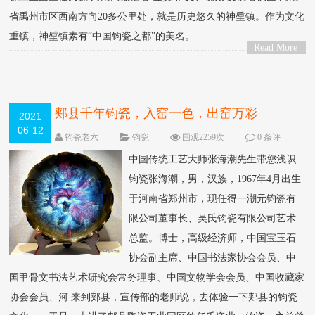
省禹州市区西南方向20多公里处，就是历史悠久的神垕镇。作为文化
重镇，神垕镇素有“中国钧瓷之都”的美名。...
Read More
>
郏县千年钧瓷，入窑一色，出窑万彩
2021
06-12
钧瓷老六
钧瓷
围观2259次
0 条评
论
中国传统工艺大师张海潮先生带您浅识
钧瓷张海潮，男，汉族，1967年4月出生
于河南省郑州市，现任得一潮元钧瓷有
限公司董事长、吴氏钧瓷有限公司艺术
总监。博士，高级经济师，中国宝玉石
协会副主席、中国书法家协会会员、中
国甲骨文书法艺术研究会常务理事、中国文物学会会员、中国收藏家
协会会员、河 来到郏县，宣传部的老师说，去体验一下郏县的钧瓷