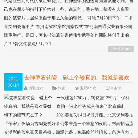
约是在金元时代的破烂碎瓷片。在神垕镇的边边角角里就能寻到。自
己也在朋友的指引下捡拾过一些。说真的，丢在地上都没有人多看一
眼的破瓷片，居然来自于那么久远的朝代。 可漂 7月20日下午，“‘甲
骨文钧瓷龟甲片’向河南省档案馆捐赠仪式”在河南四通实业有限公司
隆重举行。是日，著名书法篆刻家傅伟华携手创作团队将创作出的一
片“甲骨文钧瓷龟甲片”和...
Read More
>
去神垕看钧瓷，碰上个较真的。我就是喜欢
2021
06-14
显微镜下的细节怎么了？
钧瓷老六
钧瓷
围观821次
0 条评
论
一只建盏1750万，钧瓷盏1250万：保利
春拍一波老窑瓷成交价来了北京保利
2021春拍6月4日-8日开槌。北京保利春拍
『佞宋』夜场为古陶瓷爱好者们带来是一个难忘的夜晚，封面拍品流
光溢彩的蓝兔毫天目茶盏，细观此盏，兔毫纹丝丝绵长，条达有力，