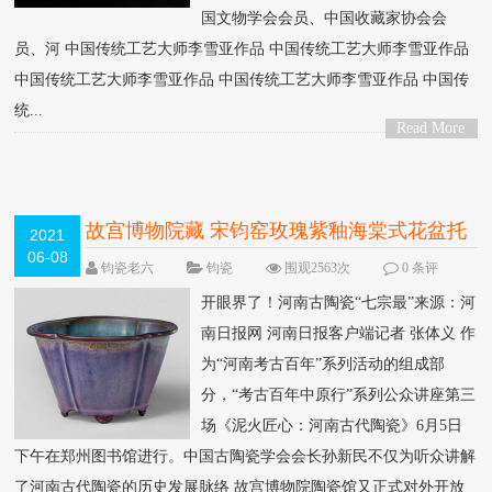
国文物学会会员、中国收藏家协会会
员、河 中国传统工艺大师李雪亚作品 中国传统工艺大师李雪亚作品
中国传统工艺大师李雪亚作品 中国传统工艺大师李雪亚作品 中国传
统...
Read More
>
故宫博物院藏 宋钧窑玫瑰紫釉海棠式花盆托
2021
06-08
钧瓷老六
钧瓷
围观2563次
0 条评
论
开眼界了！河南古陶瓷“七宗最”来源：河
南日报网 河南日报客户端记者 张体义 作
为“河南考古百年”系列活动的组成部
分，“考古百年中原行”系列公众讲座第三
场《泥火匠心：河南古代陶瓷》6月5日
下午在郑州图书馆进行。中国古陶瓷学会会长孙新民不仅为听众讲解
了河南古代陶瓷的历史发展脉络 故宫博物院陶瓷馆又正式对外开放