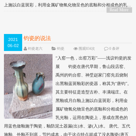
上施以白蓝斑彩，利用金属矿物氧化物呈色的底釉和分相成色的乳...
Read More
>
钧瓷的说法
2021
06-02
钧瓷老六
钧瓷
围观834次
0 条评
论
“入窑一色，出窑万彩”——浅议钧瓷的发
展 钧瓷在唐代早期，鲁山段店窑、
禹州的钧台窑、神垕赵家门窑先后烧制
出黑釉蓝斑釉彩的瓷器，称其为“唐钧”。
其主要特征是造型古朴、丰满端庄。在
黑釉或月白釉上施以白蓝斑彩，利用金
属矿物氧化物呈色的底釉和分相成色的
乳光釉，运用在陶瓷上，形成在黑色的
用蓝色做釉施于陶瓷，釉防泥土器漏(出)水、渗(入)水。 唐代、五代
施釉、外釉不到底，节约成本，由于这点特点就成了没名陶瓷(唐五