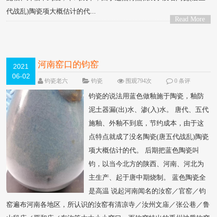
代战乱)陶瓷项大概估计的代...
Read More
>
河南窑口的钧窑
2021
06-02
钧瓷老六
钧瓷
围观794次
0 条评
论
钧瓷的说法用蓝色做釉施于陶瓷，釉防
泥土器漏(出)水、渗(入)水。 唐代、五代
施釉、外釉不到底，节约成本，由于这
点特点就成了没名陶瓷(唐五代战乱)陶瓷
项大概估计的代。 后期把蓝色陶瓷叫
钧，以当今北方的陕西、河南、河北为
主生产、起于唐中期烧制。 蓝色陶瓷全
是高温 说起河南闻名的汝窑／官窑／钧
窑遍布河南各地区，所认识的汝窑有清凉寺／汝州文庙／张公巷／鲁