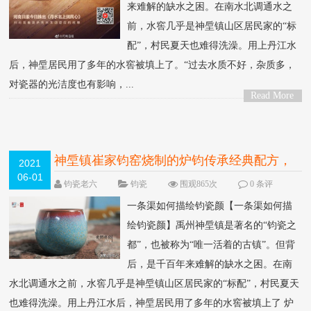
来难解的缺水之困。在南水北调通水之
前，水窖几乎是神垕镇山区居民家的“标
配”，村民夏天也难得洗澡。用上丹江水
后，神垕居民用了多年的水窖被填上了。“过去水质不好，杂质多，
对瓷器的光洁度也有影响，...
Read More
>
神垕镇崔家钧窑烧制的炉钧传承经典配方，
2021
06-01
值得收藏
钧瓷老六
钧瓷
围观865次
0 条评
论
一条渠如何描绘钧瓷颜【一条渠如何描
绘钧瓷颜】禹州神垕镇是著名的“钧瓷之
都”，也被称为“唯一活着的古镇”。但背
后，是千百年来难解的缺水之困。在南
水北调通水之前，水窖几乎是神垕镇山区居民家的“标配”，村民夏天
也难得洗澡。用上丹江水后，神垕居民用了多年的水窖被填上了 炉