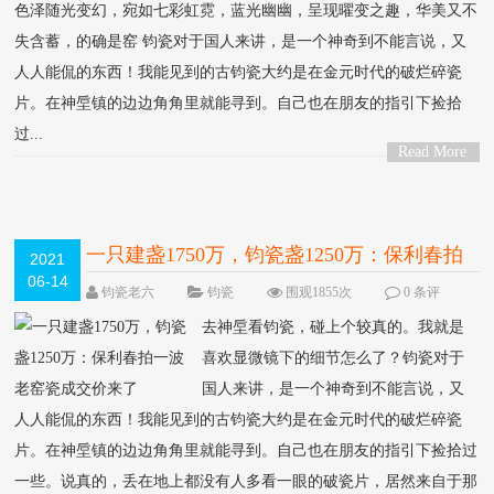
色泽随光变幻，宛如七彩虹霓，蓝光幽幽，呈现曜变之趣，华美又不
失含蓄，的确是窑 钧瓷对于国人来讲，是一个神奇到不能言说，又
人人能侃的东西！我能见到的古钧瓷大约是在金元时代的破烂碎瓷
片。在神垕镇的边边角角里就能寻到。自己也在朋友的指引下捡拾
过...
Read More
>
一只建盏1750万，钧瓷盏1250万：保利春拍
2021
06-14
一波老窑瓷成交价来了
钧瓷老六
钧瓷
围观1855次
0 条评
论
去神垕看钧瓷，碰上个较真的。我就是
喜欢显微镜下的细节怎么了？钧瓷对于
国人来讲，是一个神奇到不能言说，又
人人能侃的东西！我能见到的古钧瓷大约是在金元时代的破烂碎瓷
片。在神垕镇的边边角角里就能寻到。自己也在朋友的指引下捡拾过
一些。说真的，丢在地上都没有人多看一眼的破瓷片，居然来自于那