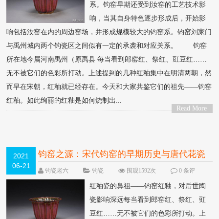
系。钧窑早期还受到汝窑的工艺技术影
响，当其自身特色逐步形成后，开始影
响包括汝窑在内的周边窑场，并形成规模较大的钧窑系。钧窑刘家门
与禹州城内两个钧瓷区之间似有一定的承袭和对应关系。 钧窑
所在地今属河南禹州（原禹县 每当看到郎窑红、祭红、豇豆红……
无不被它们的色彩所打动。上述提到的几种红釉集中在明清两朝，然
而早在宋朝，红釉就已经存在。今天和大家共鉴它们的祖先——钧窑
红釉。如此绚丽的红釉是如何烧制出...
Read More
>
钧窑之源：宋代钧窑的早期历史与唐代花瓷
2021
06-21
有关
钧瓷老六
钧瓷
围观1592次
0 条评
论
红釉瓷的鼻祖——钧窑红釉，对后世陶
瓷影响深远每当看到郎窑红、祭红、豇
豆红……无不被它们的色彩所打动。上