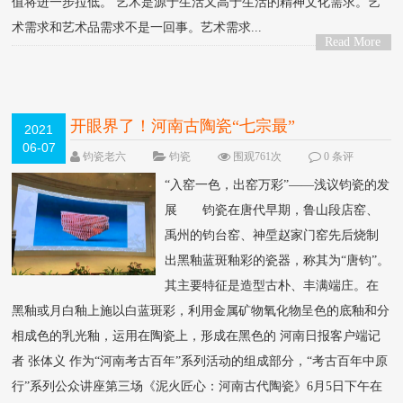
值将进一步拉低。 艺术是源于生活又高于生活的精神文化需求。艺
术需求和艺术品需求不是一回事。艺术需求...
Read More
>
开眼界了！河南古陶瓷“七宗最”
2021
06-07
钧瓷老六
钧瓷
围观761次
0 条评
论
“入窑一色，出窑万彩”——浅议钧瓷的发
展 钧瓷在唐代早期，鲁山段店窑、
禹州的钧台窑、神垕赵家门窑先后烧制
出黑釉蓝斑釉彩的瓷器，称其为“唐钧”。
其主要特征是造型古朴、丰满端庄。在
黑釉或月白釉上施以白蓝斑彩，利用金属矿物氧化物呈色的底釉和分
相成色的乳光釉，运用在陶瓷上，形成在黑色的 河南日报客户端记
者 张体义 作为“河南考古百年”系列活动的组成部分，“考古百年中原
行”系列公众讲座第三场《泥火匠心：河南古代陶瓷》6月5日下午在