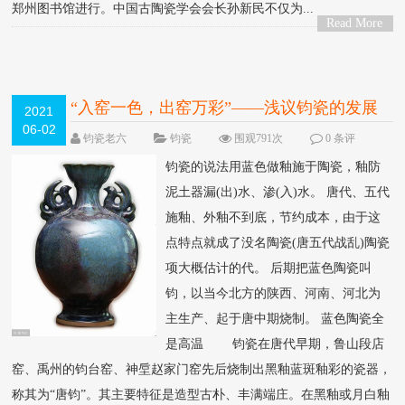
郑州图书馆进行。中国古陶瓷学会会长孙新民不仅为...
Read More
>
“入窑一色，出窑万彩”——浅议钧瓷的发展
2021
06-02
钧瓷老六
钧瓷
围观791次
0 条评
论
钧瓷的说法用蓝色做釉施于陶瓷，釉防
泥土器漏(出)水、渗(入)水。 唐代、五代
施釉、外釉不到底，节约成本，由于这
点特点就成了没名陶瓷(唐五代战乱)陶瓷
项大概估计的代。 后期把蓝色陶瓷叫
钧，以当今北方的陕西、河南、河北为
主生产、起于唐中期烧制。 蓝色陶瓷全
是高温 钧瓷在唐代早期，鲁山段店
窑、禹州的钧台窑、神垕赵家门窑先后烧制出黑釉蓝斑釉彩的瓷器，
称其为“唐钧”。其主要特征是造型古朴、丰满端庄。在黑釉或月白釉